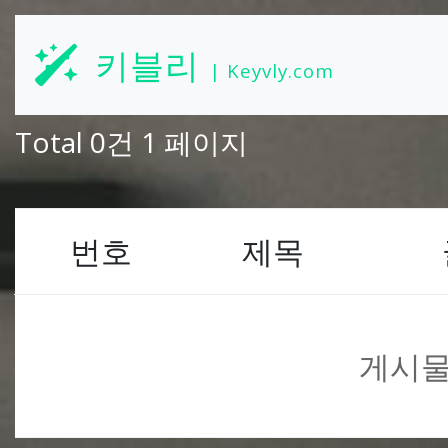
키블리
| Keyvly.com
Total 0건
1 페이지
번호
제목
게시물